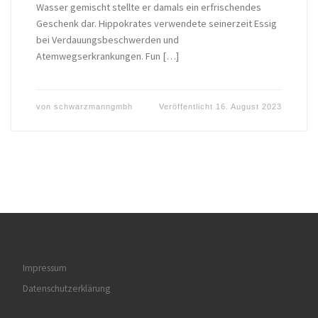
Wasser gemischt stellte er damals ein erfrischendes
Geschenk dar. Hippokrates verwendete seinerzeit Essig
bei Verdauungsbeschwerden und
Atemwegserkrankungen. Fun […]
von
schwarzmanngmbh
Veröffentlicht
16. August 2023
Impressum
Datenschutzerklärung