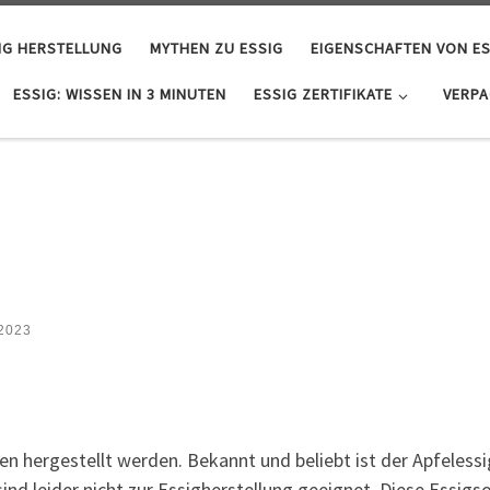
IG HERSTELLUNG
MYTHEN ZU ESSIG
EIGENSCHAFTEN VON ES
ESSIG: WISSEN IN 3 MINUTEN
ESSIG ZERTIFIKATE
VERP
 2023
n hergestellt werden. Bekannt und beliebt ist der Apfelessig
sind leider nicht zur Essigherstellung geeignet. Diese Essig