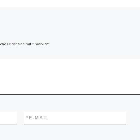
iche Felder sind mit
*
markiert
*
E-MAIL