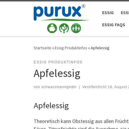
Zum Inhalt springen
ESSIG
ESS
ESSIG FAQS
Startseite
»
Essig Produktinfos
»
Apfelessig
ESSIG PRODUKTINFOS
Apfelessig
von
schwarzmanngmbh
|
Veröffentlicht
16. August
Apfelessig
Theoretisch kann Obstessig aus allen Früchte
Säure. Zitrusfrüchte sind die Ausnahme, sie 