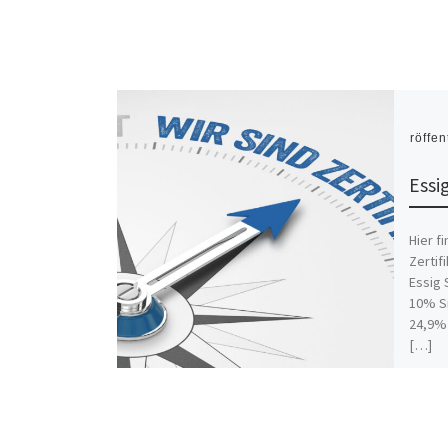
Veröffen
Essig
Hier f
Zertif
Essig 
10% Si
24,9% 
[…]