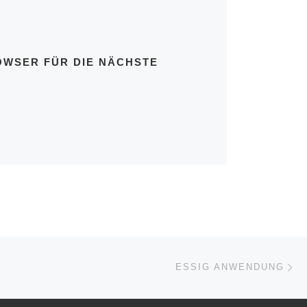
OWSER FÜR DIE NÄCHSTE
Nä
ISTE
ESSIG ANWENDUNG